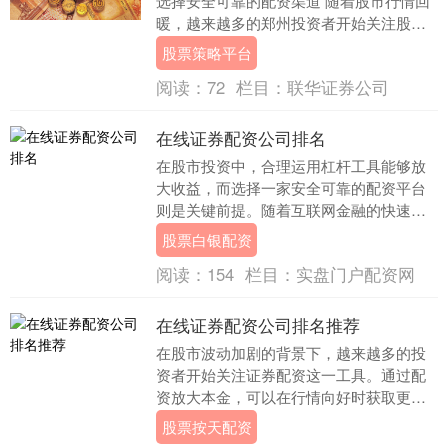
选择安全可靠的配资渠道 随着股市行情回
暖，越来越多的郑州投资者开始关注股票
配资这一杠杆工具。然而，面对市场上众
股票策略平台
多的配资公....
阅读：
72
栏目：
联华证券公司
在线证券配资公司排名
在股市投资中，合理运用杠杆工具能够放
大收益，而选择一家安全可靠的配资平台
则是关键前提。随着互联网金融的快速发
展，在线证券配资公司数量激增，如何从
股票白银配资
众多平台中筛选出....
阅读：
154
栏目：
实盘门户配资网
在线证券配资公司排名推荐
在股市波动加剧的背景下，越来越多的投
资者开始关注证券配资这一工具。通过配
资放大本金，可以在行情向好时获取更高
收益。然而，面对市场上众多配资平台，
股票按天配资
如何选择一家正规....