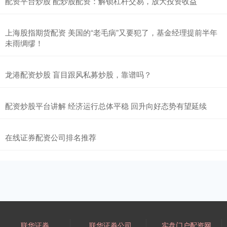
配资平台炒股 配炒股配资：解锁杠杆交易，放大投资收益
上海股指期货配资 美国的“老毛病”又要犯了，基金经理提前半年
未雨绸缪！
龙港配资炒股 盲目跟风私募炒股，靠谱吗？
配资炒股平台讲解 经济运行总体平稳 回升向好态势有望延续
在线证券配资公司排名推荐
联华证券
联华证券公司
实盘门户配资网